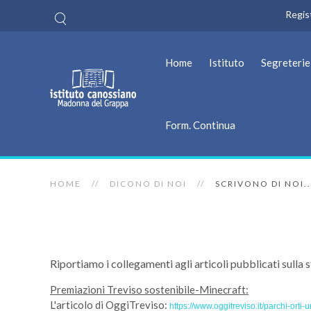
Regis
Home
Istituto
Segreterie
Form. Continua
HOME
DICONO DI NOI
SCRIVONO DI NOI..
Riportiamo i collegamenti agli articoli pubblicati sulla 
Premiazioni Treviso sostenibile-Minecraft:
L'articolo di OggiTreviso:
https://www.oggitreviso.it/parchi-ort