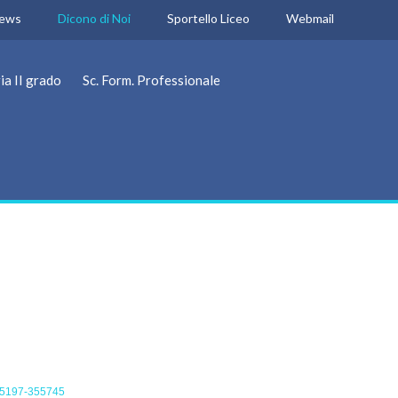
ews
Dicono di Noi
Sportello Liceo
Webmail
ia II grado
Sc. Form. Professionale
-au5197-355745