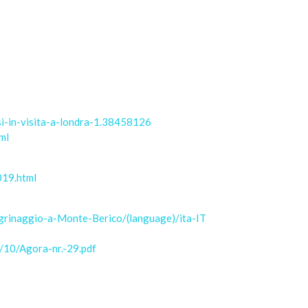
si-in-visita-a-londra-1.38458126
ml
019.html
legrinaggio-a-Monte-Berico/(language)/ita-IT
/10/Agora-nr.-29.pdf