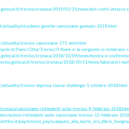
so.gelocal.it/treviso/cronaca/2019/01/31/news/don-ciotti-attacca
it/attualita/nicodemo-gentile-canossiane-gennaio-2019.html
t/attualita/treviso-canossiane-175-anni.html
opolo.it/Paesi-Citta/Treviso/Il-fiume-e-la-sorgente-si-celebrano-i
so.gelocal.it/treviso/cronaca/2018/10/09/news/mostra-e-confere
treviso.gelocal.it/treviso/cronaca/2018/10/11/news/laboratori-mu
t/attualita/treviso-impresa-classe-challenge-5-ottobre-2018.html
/cronaca/canossiane-richiedenti-asilo-treviso-9-febbraio-2018.htm
ideo/lezioni-richiedenti-asilo-canossiane-treviso-12-febbraio-201
zzettino.it/pay/treviso_pay/scampato_alla_morte_ora_dibris_inse