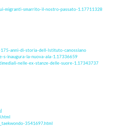
-sui-migranti-smarrito-il-nostro-passato-1.17711328
-175-anni-di-storia-dell-Istituto-canossiano
nze-s-inaugura-la-nuova-ala-1.17336659
ltimediali-nelle-ex-stanze-delle-suore-1.17343737
l
8.html
gna_taekwondo-3541697.html