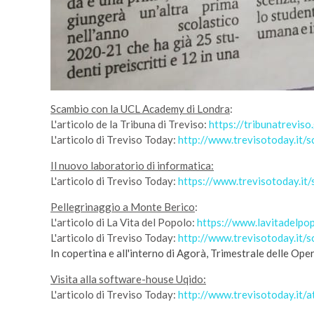
Scambio con la UCL Academy di Londra
:
L'articolo de la Tribuna di Treviso:
https://tribunatrevis
L'articolo di Treviso Today:
http://www.trevisotoday.it/
Il nuovo laboratorio di informatica:
L'articolo di Treviso Today:
https://www.trevisotoday.it
Pellegrinaggio a Monte Berico
:
L'articolo di La Vita del Popolo:
https://www.lavitadelpop
L'articolo di Treviso Today:
http://www.trevisotoday.it/
In copertina e all'interno di Agorà, Trimestrale delle O
Visita alla software-house Uqido:
L'articolo di Treviso Today:
http://www.trevisotoday.it/