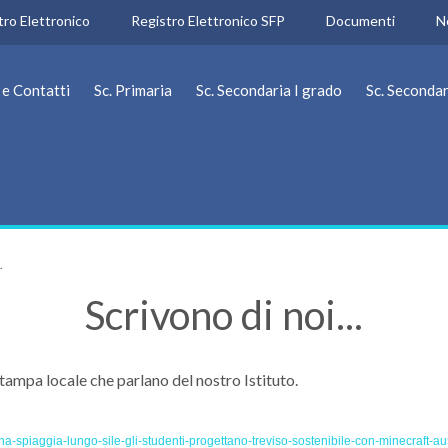
tro Elettronico
Registro Elettronico SFP
Documenti
N
 e Contatti
Sc. Primaria
Sc. Secondaria I grado
Sc. Secondar
.
Scrivono di noi...
stampa locale che parlano del nostro Istituto.
i-una-spiaggia-lungo-sile-gli-studenti-progettano-treviso-sostenibile-con-minecraft