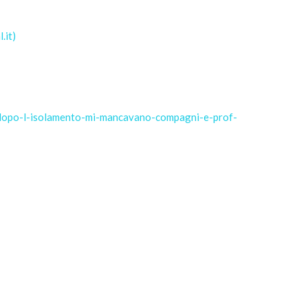
.it)
e-dopo-l-isolamento-mi-mancavano-compagni-e-prof-