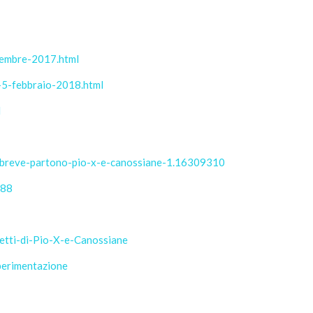
cembre-2017.html
e-5-febbraio-2018.html
l
eo-breve-partono-pio-x-e-canossiane-1.16309310
588
getti-di-Pio-X-e-Canossiane
perimentazione