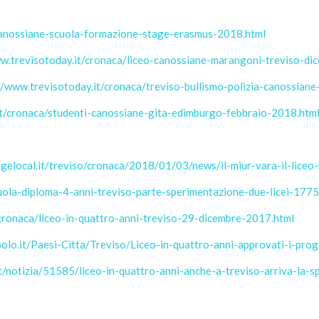
canossiane-scuola-formazione-stage-erasmus-2018.html
w.trevisotoday.it/cronaca/liceo-canossiane-marangoni-treviso-di
//www.trevisotoday.it/cronaca/treviso-bullismo-polizia-canossian
it/cronaca/studenti-canossiane-gita-edimburgo-febbraio-2018.htm
o.gelocal.it/treviso/cronaca/2018/01/03/news/il-miur-vara-il-lic
cuola-diploma-4-anni-treviso-parte-sperimentazione-due-licei-177
/cronaca/liceo-in-quattro-anni-treviso-29-dicembre-2017.html
olo.it/Paesi-Citta/Treviso/Liceo-in-quattro-anni-approvati-i-pro
t/notizia/51585/liceo-in-quattro-anni-anche-a-treviso-arriva-la-s