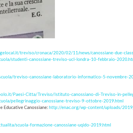
o.gelocal.it/treviso/cronaca/2020/02/11/news/canossiane-due-clas
scuola/studenti-canossiane-treviso-ucl-londra-10-febbraio-2020.ht
/scuola/treviso-canossiane-laboratorio-informatico-5-novembre-2
olo.it/Paesi-Citta/Treviso/Istituto-canossiano-di-Treviso-in-pel
scuola/pellegrinaggio-canossiane-treviso-9-ottobre-2019.html
pere Educative Canossiane:
http://enac.org/wp-content/uploads/2019
attualita/scuola-formazione-canossiane-uqido-2019.html