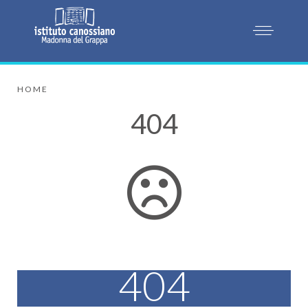
HOME
404
404