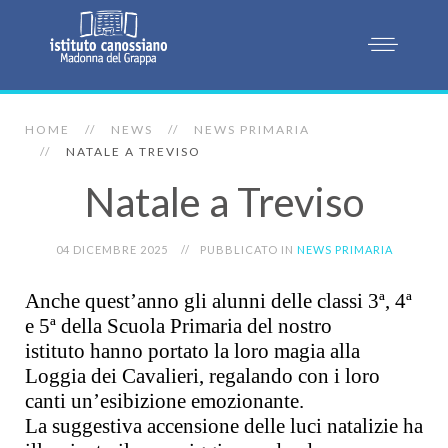
HOME
NEWS
NEWS PRIMARIA
NATALE A TREVISO
Natale a Treviso
04 DICEMBRE 2025
PUBBLICATO IN
NEWS PRIMARIA
Anche quest’anno gli alunni delle classi
3ª, 4ª
e 5ª della Scuola Primaria del nostro
istituto
hanno portato la loro magia alla
Loggia dei Cavalieri, regalando con i loro
canti un’esibizione emozionante.
La suggestiva
accensione delle luci natalizie
ha